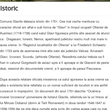
Istoric
Contact
Monitorul Oficial Local
Comuna Glavile dateaza istoric din 1751. Cea mai veche mentiune cu
Alegeri prezidențiale 2025
caracter oficial am aflat-o sub forma de "Glavi" in timpul ocuparii Olteniei de
Austrieci (1718-1738) cand satul Glavi figureaza printre alte asezari de atunci
ca : Dragasani, Ionesti, Nemoi, apartinand judetului nostru mult mai mare in
acea vreme. In "Registrul localitatilor din Oltenia" a lui Friederich Schwartz
din 1723 este de asemenea intre alte sate ale judetului Valcea: Amarasti-
Glavi, Izvorani, Scundu, (arhivele Olteniei). Resedinta satului trebuie sa fi
fost in catunul Gorgotestii de astazi spre a fi aproape si de Glavenii de peste
deal, reiesind din documentele vremii, a fi aproape de paraul Pesceana.
Dupa aceasta relatare oficiala inseamna ca satul ajunsese la acea vreme sa
aiba o existenta bine reliefata cu un numar suficient de locuitori si era astfel
cunoscut in imprejurimi. Un document din anul 1751-deschis "Ocalnica
mosiei Izvoranca" pomeneste de hotarul Glavile, referindu-se la un hrisov al
lui Mircea Ciobanul (domn al Tarii Romanesti) in doua randuri 1546-1647 si
1558-1559 dar se stie daca numele este scris din cartea aceea care nu mai