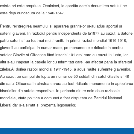
exista ori este propriu al Ocalnicei, la aparitia careia denumirea satului ne
este deja cunoscuta de la 1546-1547.
Pentru reintregirea neamului si apararea granitelor si-au adus aportul si
satenii glaveni. In razboiul pentru independenta de la1877 au cazut la datorie
patru sateni si au fostmai multi raniti. In primul razboi mondial 1916-1918,
glavenii au participat in numar mare, pe monumentele ridicate in centrul
satelor Glavile si Olteanca fiind inscrisi 101 eroi care au cazut in lupta, iar
altii s-au inapoiat la casele lor cu infirmitati care i-au afectat pana la sfarsitul
zilelor.Al doilea razboi mondial 1941-1945, a adus multe suferinte glavenilor.
Au cazut pe campul de lupta un numar de 50 soldati din satul Glavile si 48
din satul Olteanca in cinstea carora au fost ridicate monumente in apropierea
bisericilor din satele respective. In perioada dintre cele doua razboaie
mondiale, viata politica a comunei a fost disputata de Partidul National
Liberal dar s-a simtit si prezenta legionarilor.