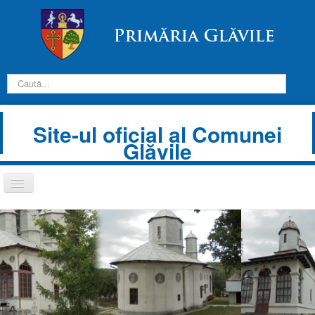
Căutare
Site-ul oficial al Comunei
Glăvile
Comută
navigarea
Despre Noi
Informații de interes public
Transparență decizională
Prezentare comună
Anunțuri