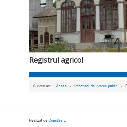
Registrul agricol
Sunteți aici:
Acasă
Informații de interes public
R
Realizat de
ConsiServ
.