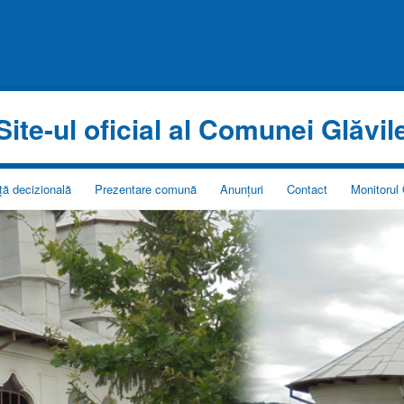
Site-ul oficial al Comunei Glăvil
ță decizională
Prezentare comună
Anunțuri
Contact
Monitorul 