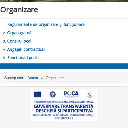
Organizare
Contact
Monitorul Oficial Local
Regulamente de organizare și funcționare
Alegeri prezidențiale 2025
Organigramă
Consiliu local
Angajați contractuali
Funcționari publici
Sunteți aici:
Acasă
Organizare