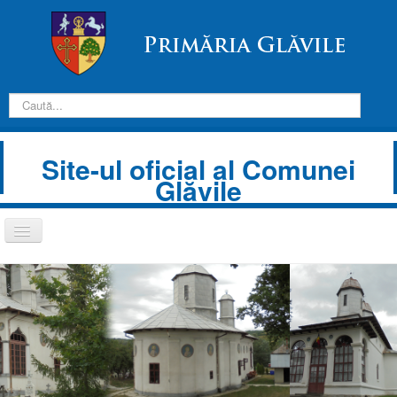
Căutare
Site-ul oficial al Comunei
Glăvile
Comută
navigarea
Despre Noi
Informații de interes public
Transparență decizională
Prezentare comună
Anunțuri